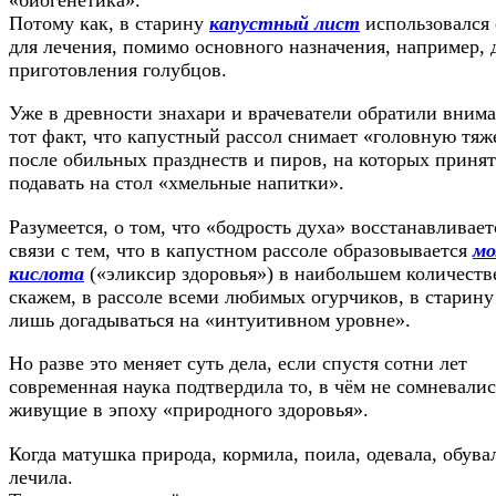
Потому как, в старину
капустный лист
использовался
для лечения, помимо основного назначения, например, 
приготовления голубцов.
Уже в древности знахари и врачеватели обратили вним
тот факт, что капустный рассол снимает «головную тяж
после обильных празднеств и пиров, на которых приня
подавать на стол «хмельные напитки».
Разумеется, о том, что «бодрость духа» восстанавливает
связи с тем, что в капустном рассоле образовывается
мо
кислота
(«эликсир здоровья») в наибольшем количестве
скажем, в рассоле всеми любимых огурчиков, в старину
лишь догадываться на «интуитивном уровне».
Но разве это меняет суть дела, если спустя сотни лет
современная наука подтвердила то, в чём не сомневалис
живущие в эпоху «природного здоровья».
Когда матушка природа, кормила, поила, одевала, обува
лечила.