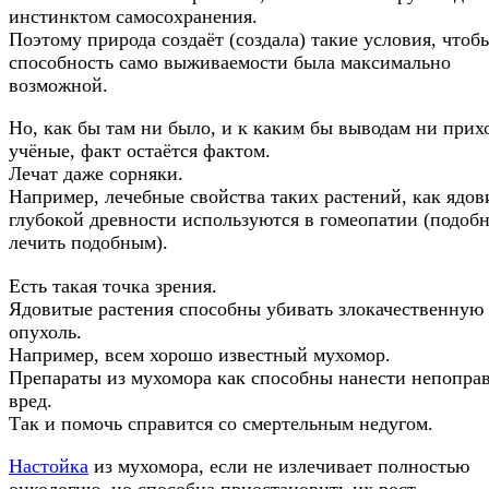
инстинктом самосохранения.
Поэтому природа создаёт (создала) такие условия, чтоб
способность само выживаемости была максимально
возможной.
Но, как бы там ни было, и к каким бы выводам ни прих
учёные, факт остаётся фактом.
Лечат даже сорняки.
Например, лечебные свойства таких растений, как ядов
глубокой древности используются в гомеопатии (подоб
лечить подобным).
Есть такая точка зрения.
Ядовитые растения способны убивать злокачественную
опухоль.
Например, всем хорошо известный мухомор.
Препараты из мухомора как способны нанести непопр
вред.
Так и помочь справится со смертельным недугом.
Настойка
из мухомора, если не излечивает полностью
онкологию, но способна приостановить их рост.