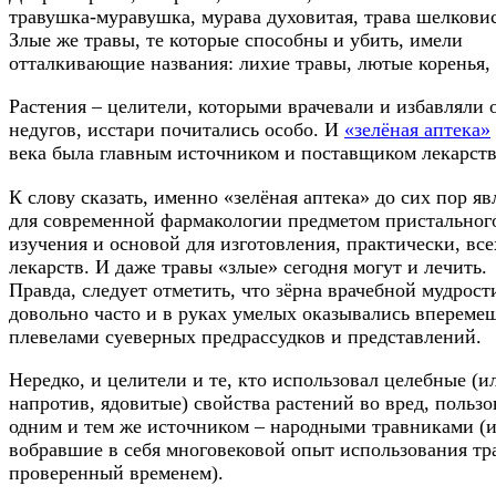
травушка-муравушка, мурава духовитая, трава шелковис
Злые же травы, те которые способны и убить, имели
отталкивающие названия: лихие травы, лютые коренья, 
Растения – целители, которыми врачевали и избавляли 
недугов, исстари почитались особо. И
«зелёная аптека»
века была главным источником и поставщиком лекарств
К слову сказать, именно «зелёная аптека» до сих пор яв
для современной фармакологии предметом пристальног
изучения и основой для изготовления, практически, все
лекарств. И даже травы «злые» сегодня могут и лечить.
Правда, следует отметить, что зёрна врачебной мудрост
довольно часто и в руках умелых оказывались впереме
плевелами суеверных предрассудков и представлений.
Нередко, и целители и те, кто использовал целебные (и
напротив, ядовитые) свойства растений во вред, пользо
одним и тем же источником – народными травниками (и
вобравшие в себя многовековой опыт использования тр
проверенный временем).