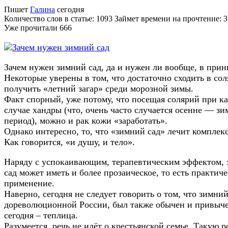
Пишет
Галина
сегодня
Количество слов в статье: 1093 Займет времени на прочтение: 
Уже прочитали
666
Зачем нужен зимний сад, да и нужен ли вообще, в при
Некоторые уверены в том, что достаточно сходить в сол
получить «летний загар» среди морозной зимы.
Факт спорный, уже потому, что посещая солярий при к
случае хандры (что, очень часто случается осенне — з
период), можно и рак кожи «заработать».
Однако интересно, то, что «зимний сад» лечит комплек
Как говорится, «и душу, и тело».
Наряду с успокаивающим, терапевтическим эффектом,
сад может иметь и более прозаическое, то есть практиче
применение.
Наверно, сегодня не следует говорить о том, что зимний
дореволюционной России, был также обычен и привыче
сегодня – теплица.
Разумеется, речь не идёт о крестьянской семье. Такую 