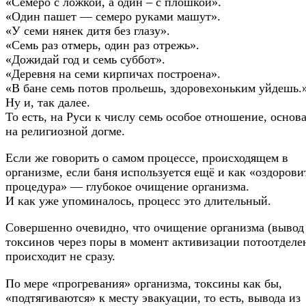
«Семеро с ложкой, а один – с плошкой».
«Один пашет — семеро руками машут».
«У семи нянек дитя без глазу».
«Семь раз отмерь, один раз отрежь».
«Дожидай год и семь суббот».
«Деревня на семи кирпичах построена».
«В бане семь потов прольешь, здоровехоньким уйдешь.»
Ну и, так далее.
То есть, на Руси к числу семь особое отношение, основ
на религиозной догме.
Если же говорить о самом процессе, происходящем в
организме, если баня используется ещё и как «оздорови
процедура» — глубокое очищение организма.
И как уже упоминалось, процесс это длительный.
Совершенно очевидно, что очищение организма (вывод
токсинов через поры в момент активизации потоотделе
происходит не сразу.
По мере «прогревания» организма, токсины как бы,
«подтягиваются» к месту эвакуации, то есть, вывода из